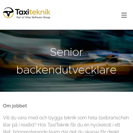
Senior
backendutvecklare
Om jobbet
Vill du vara med och bygga teknik som hela taxibranschen
litar på i realtid? Hos TaxiTeknik får du en nyckelroll i ett
litet, högpresterande team där det du skapar får direkt