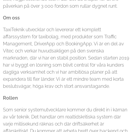
påverkan på över 3 000 fordon som rullar dygnet runt.
Om oss
TaxiTeknik utvecklar och levererar ett komplett
affärssystem för taxibolag, med produkter som Traffic
Management, DriverApp och BookingApp. Vi är en del av
Vitec och verkar huvudsakligen på den svenska
marknaden, där vi har en stabil position. Sedan starten 2019
har vi byggt en lösning som blivit central för våra kunders
dagliga verksamhet och vi har ambitiösa planer på att
expandera till fler länder. Vi är ett mindre team med korta
beslutsvägar, höga krav och stort ansvarstagande.
Rollen
Som senior systemutvecklare kommer du direkt in i kärnan
av vår teknik. Det handlar om realtidskritiska system där
varje millisekund räknas och där driftsäkerhet är
affärskritiskt. Du kommer att arbeta brett över backend och